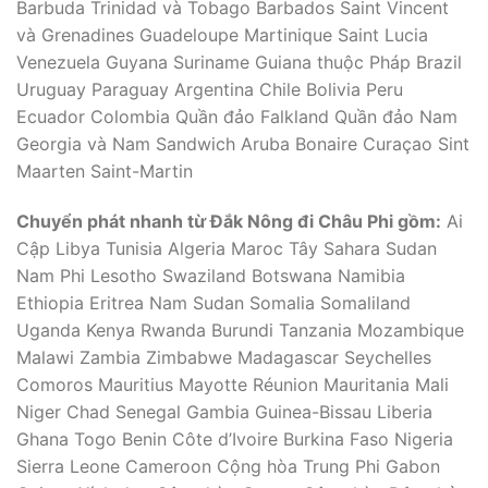
Barbuda Trinidad và Tobago Barbados Saint Vincent
và Grenadines Guadeloupe Martinique Saint Lucia
Venezuela Guyana Suriname Guiana thuộc Pháp Brazil
Uruguay Paraguay Argentina Chile Bolivia Peru
Ecuador Colombia Quần đảo Falkland Quần đảo Nam
Georgia và Nam Sandwich Aruba Bonaire Curaçao Sint
Maarten Saint-Martin
Chuyển phát nhanh từ Đắk Nông đi Châu Phi gồm:
Ai
Cập Libya Tunisia Algeria Maroc Tây Sahara Sudan
Nam Phi Lesotho Swaziland Botswana Namibia
Ethiopia Eritrea Nam Sudan Somalia Somaliland
Uganda Kenya Rwanda Burundi Tanzania Mozambique
Malawi Zambia Zimbabwe Madagascar Seychelles
Comoros Mauritius Mayotte Réunion Mauritania Mali
Niger Chad Senegal Gambia Guinea-Bissau Liberia
Ghana Togo Benin Côte d’Ivoire Burkina Faso Nigeria
Sierra Leone Cameroon Cộng hòa Trung Phi Gabon