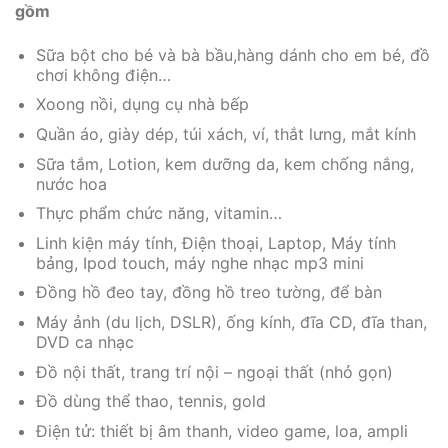
gồm
Sữa bột cho bé và bà bầu,hàng dánh cho em bé, đồ
chơi không điện…
Xoong nồi, dụng cụ nhà bếp
Quần áo, giày dép, túi xách, ví, thắt lưng, mắt kính
Sữa tắm, Lotion, kem dưỡng da, kem chống nắng,
nước hoa
Thực phẩm chức năng, vitamin…
Linh kiện máy tính, Điện thoại, Laptop, Máy tính
bảng, Ipod touch, máy nghe nhạc mp3 mini
Đồng hồ đeo tay, đồng hồ treo tường, để bàn
Máy ảnh (du lịch, DSLR), ống kính, đĩa CD, đĩa than,
DVD ca nhạc
Đồ nội thất, trang trí nội – ngoại thất (nhỏ gọn)
Đồ dùng thể thao, tennis, gold
Điện tử: thiết bị âm thanh, video game, loa, ampli