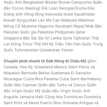
thuộc Anh Bangladesh Bhutan Brunei Campuchia Quần
đảo Cocos (Keeling) Đài Loan Georgia/Gruzia Đảo
Giáng sinh Hồng Kông Indonesia Israel Kazakhstan
Kuwait Kyrgyzstan Lào Ma Cao Malaysia Maldives
Mông Cổ Myanma Nagorno-Karabakh Nepal Nhật Bản
Pakistan Quốc gia Palestine Philippines Qatar
Singapore Bắc Síp Síp Sri Lanka Syria Tajikistan Thái
Lan Đông Timor Thổ Nhĩ Kỳ Triều Tiên Hàn Quốc Trung
Quốc Turkmenistan Uzbekistan Yemen
Chuyển phát nhanh từ Đắk Nông đi Châu Mỹ
gồm:
Canada, Hoa Kỳ, Greenland Mexico Saint Pierre và
Miquelon Bermuda Belize Guatemala El Salvador
Nicaragua Costa Rica Panama Cuba Saint-Barthélemy
Quần đảo Cayman Quần đảo Turks và Caicos Quần
đảo Virgin thuộc Mỹ Quần đảo Virgin thuộc Anh
Anguilla Jamaica Haiti Cộng hòa Dominican Dominica
Saint Kitts và Nevis Puerto Rico Grenada Antigua và