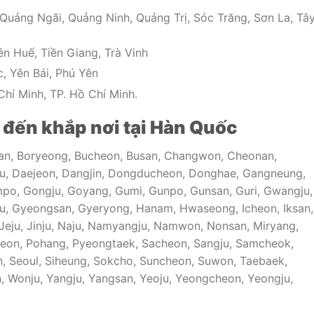
uảng Ngãi, Quảng Ninh, Quảng Trị, Sóc Trăng, Sơn La, Tâ
n Huế, Tiền Giang, Trà Vinh
, Yên Bái, Phú Yên
hí Minh, TP. Hồ Chí Minh.
đến khắp nơi tại Hàn Quốc
an, Boryeong, Bucheon, Busan, Changwon, Cheonan,
u, Daejeon, Dangjin, Dongducheon, Donghae, Gangneung,
po, Gongju, Goyang, Gumi, Gunpo, Gunsan, Guri, Gwangju,
 Gyeongsan, Gyeryong, Hanam, Hwaseong, Icheon, Iksan,
Jeju, Jinju, Naju, Namyangju, Namwon, Nonsan, Miryang,
eon, Pohang, Pyeongtaek, Sacheon, Sangju, Samcheok,
, Seoul, Siheung, Sokcho, Suncheon, Suwon, Taebaek,
, Wonju, Yangju, Yangsan, Yeoju, Yeongcheon, Yeongju,