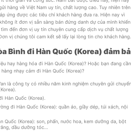
ít thời gian và công sức. Nắm bắt được điều này, hiện nay
gửi hàng về Việt Nam uy tín, chất lượng cao. Tuy nhiên trên
áp ứng được các tiêu chí khách hàng đưa ra. Hiện nay vì
n không ít đơn vị sẵn sàng bán đứng danh dự của mình khiến
tìm đến đơn vị uy tín chuyên cung cấp dịch vụ chất lượng
n vị chúng tôi cam kết sẽ lấy lại lòng tin cho khách hàng.
a Bình đi Hàn Quốc (Korea) đảm b
liệu hay hàng hóa đi Hàn Quốc (Korea)? Hoặc bạn đang cần
, hàng nhạy cảm đi Hàn Quốc (Korea)?
an là công ty có nhiều năm kinh nghiệm chuyên gửi chuyể
Korea).
 đi Hàn Quốc (Korea).
ng đi Hàn Quốc (Korea): quần áo, giầy dép, túi xách, nội
 Quốc (Korea): son, phấn, nước hoa, kem dưỡng da, bột
 răng, dầu dưỡng tóc…