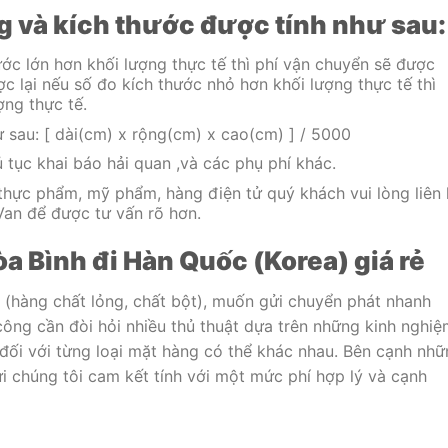
g và kích thước được tính như sau:
ớc lớn hơn khối lượng thực tế thì phí vận chuyển sẽ được
ợc lại nếu số đo kích thước nhỏ hơn khối lượng thực tế thì
ợng thực tế.
 sau: [ dài(cm) x rộng(cm) x cao(cm) ] / 5000
 tục khai báo hải quan ,và các phụ phí khác.
thực phẩm, mỹ phẩm, hàng điện tử quý khách vui lòng liên 
Van để được tư vấn rõ hơn.
 Bình đi Hàn Quốc (Korea) giá rẻ
(hàng chất lỏng, chất bột), muốn gửi chuyển phát nhanh
ông cần đòi hỏi nhiều thủ thuật dựa trên những kinh nghi
đối với từng loại mặt hàng có thể khác nhau. Bên cạnh nh
ửi chúng tôi cam kết tính với một mức phí hợp lý và cạnh