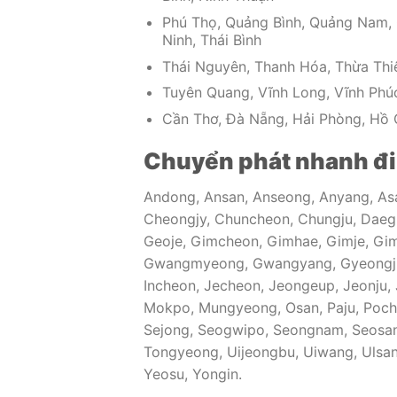
Phú Thọ, Quảng Bình, Quảng Nam, Q
Ninh, Thái Bình
Thái Nguyên, Thanh Hóa, Thừa Thiê
Tuyên Quang, Vĩnh Long, Vĩnh Phúc
Cần Thơ, Đà Nẵng, Hải Phòng, Hồ C
Chuyển phát nhanh đi 
Andong, Ansan, Anseong, Anyang, As
Cheongjy, Chuncheon, Chungju, Daeg
Geoje, Gimcheon, Gimhae, Gimje, Gim
Gwangmyeong, Gwangyang, Gyeongju,
Incheon, Jecheon, Jeongeup, Jeonju, 
Mokpo, Mungyeong, Osan, Paju, Poch
Sejong, Seogwipo, Seongnam, Seosan
Tongyeong, Uijeongbu, Uiwang, Ulsan
Yeosu, Yongin.