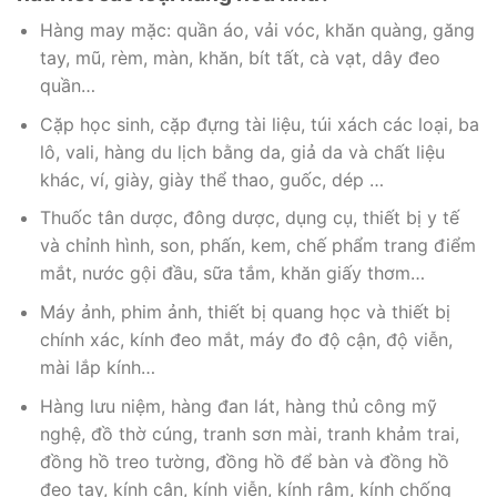
Hàng may mặc: quần áo, vải vóc, khăn quàng, găng
tay, mũ, rèm, màn, khăn, bít tất, cà vạt, dây đeo
quần…
Cặp học sinh, cặp đựng tài liệu, túi xách các loại, ba
lô, vali, hàng du lịch bằng da, giả da và chất liệu
khác, ví, giày, giày thể thao, guốc, dép …
Thuốc tân dược, đông dược, dụng cụ, thiết bị y tế
và chỉnh hình, son, phấn, kem, chế phẩm trang điểm
mắt, nước gội đầu, sữa tắm, khăn giấy thơm…
Máy ảnh, phim ảnh, thiết bị quang học và thiết bị
chính xác, kính đeo mắt, máy đo độ cận, độ viễn,
mài lắp kính…
Hàng lưu niệm, hàng đan lát, hàng thủ công mỹ
nghệ, đồ thờ cúng, tranh sơn mài, tranh khảm trai,
đồng hồ treo tường, đồng hồ để bàn và đồng hồ
đeo tay, kính cận, kính viễn, kính râm, kính chống