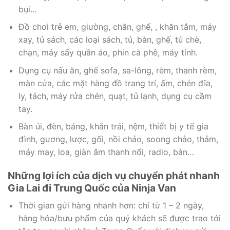
bụi…
Đồ chơi trẻ em, giường, chăn, ghế, , khăn tắm, máy
xay, tủ sách, các loại sách, tủ, bàn, ghế, tủ chè,
chạn, máy sấy quần áo, phin cà phê, máy tính.
Dụng cụ nấu ăn, ghế sofa, sa-lông, rèm, thanh rèm,
màn cửa, các mặt hàng đồ trang trí, ấm, chén đĩa,
ly, tách, máy rửa chén, quạt, tủ lạnh, dụng cụ cầm
tay.
Bàn ủi, đèn, bảng, khăn trải, nệm, thiết bị y tế gia
đình, gương, lược, gối, nồi chảo, soong chảo, thảm,
máy may, loa, giàn âm thanh nổi, radio, bàn…
Những lợi ích của dịch vụ chuyển phát nhanh
Gia Lai đi Trung Quốc của Ninja Van
Thời gian gửi hàng nhanh hơn: chỉ từ 1 – 2 ngày,
hàng hóa/bưu phẩm của quý khách sẽ được trao tới