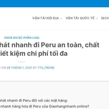
VẬN TẢI NỘI ĐỊA
VẬN TẢI QUỐC TẾ
DỊC
CHƯA ĐƯỢC PHÂN LOẠI
hát nhanh đi Peru an toàn, chất
iết kiệm chi phí tối đa
D ON
29 THÁNG 1, 2021
BY
TTS_TRONG
át nhanh đi Peru đối với các mặt hàng:
t nhanh hàng hóa đi Peru của Giaohangnhanh.online?