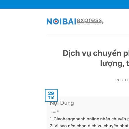
Skip
to
content
Dịch vụ chuyển p
lượng, t
POSTE
29
Th1
Nội Dung
Giaohangnhanh.online nhận chuyển ph
Vì sao nên chọn dịch vụ chuyển phá