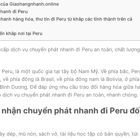
u của Giaohangnhanh.online
nhanh đi Peru
nh hàng hóa, thư tín đi Peru từ khắp các tỉnh thành trên cả
n khắp nơi tại Peru
ấp dịch vụ chuyển phát nhanh đi Peru an toàn, chất lượng
 Peru, là một quốc gia tại tây bộ Nam Mỹ. Về phía bắc, Per
 về phía đông là Brasil, về phía đông nam là Bolivia, ở phía
ình Dương. Để đáp ứng nhu cầu trao đổi hàng hóa giữa ha
 dịch vụ chuyển phát nhanh đi Peru an toàn, nhanh chóng.
nhận chuyển phát nhanh đi Peru đố
y dép, mũ nón, sách vở, tài liệu học tập có bản quyền, túi