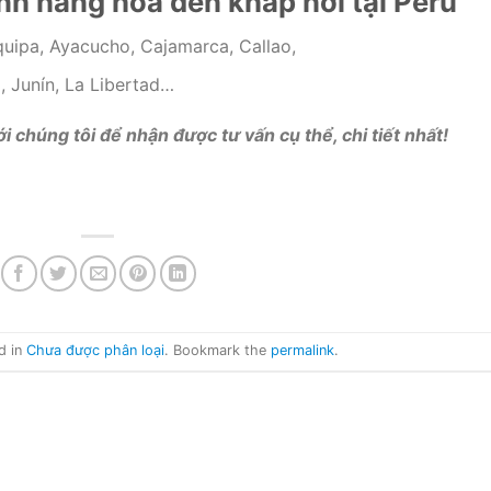
h hàng hóa đến khắp nơi tại Peru
uipa, Ayacucho, Cajamarca, Callao,
, Junín, La Libertad…
với chúng tôi để nhận được tư vấn cụ thể, chi tiết nhất!
d in
Chưa được phân loại
. Bookmark the
permalink
.