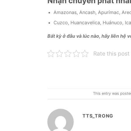
Nhận chuyển phát nhan
Amazonas, Ancash, Apurímac, Areq
Cuzco, Huancavelica, Huánuco, Ica
Bất kỳ ở đâu và lúc nào, hãy liên hệ 
Rate this post
This entry was poste
TTS_TRONG