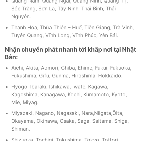
Quảng Nam, Quảng Ngãi, Quảng Ninh, Quảng Trị,
Sóc Trăng, Sơn La, Tây Ninh, Thái Bình, Thái
Nguyên.
Thanh Hóa, Thừa Thiên – Huế, Tiền Giang, Trà Vinh,
Tuyên Quang, Vĩnh Long, Vĩnh Phúc, Yên Bái.
Nhận chuyển phát nhanh tới khắp nơi tại Nhật
Bản:
Aichi, Akita, Aomori, Chiba, Ehime, Fukui, Fukuoka,
Fukushima, Gifu, Gunma, Hiroshima, Hokkaido.
Hyogo, Ibaraki, Ishikawa, Iwate, Kagawa,
Kagoshima, Kanagawa, Kochi, Kumamoto, Kyoto,
Mie, Miyag.
Miyazaki, Nagano, Nagasaki, Nara,Niigata,Ōita,
Okayama, Okinawa, Osaka, Saga, Saitama, Shiga,
Shiman.
Shizuoka, Tochigi, Tokushima, Tokyo, Tottori,