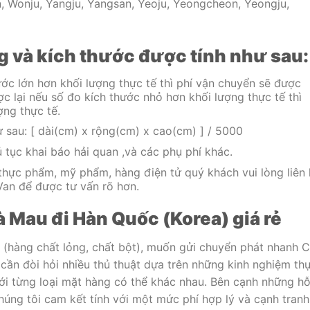
, Wonju, Yangju, Yangsan, Yeoju, Yeongcheon, Yeongju,
g và kích thước được tính như sau:
ớc lớn hơn khối lượng thực tế thì phí vận chuyển sẽ được
ợc lại nếu số đo kích thước nhỏ hơn khối lượng thực tế thì
ợng thực tế.
 sau: [ dài(cm) x rộng(cm) x cao(cm) ] / 5000
 tục khai báo hải quan ,và các phụ phí khác.
thực phẩm, mỹ phẩm, hàng điện tử quý khách vui lòng liên 
Van để được tư vấn rõ hơn.
Mau đi Hàn Quốc (Korea) giá rẻ
(hàng chất lỏng, chất bột), muốn gửi chuyển phát nhanh 
ần đòi hỏi nhiều thủ thuật dựa trên những kinh nghiệm th
ới từng loại mặt hàng có thể khác nhau. Bên cạnh những h
húng tôi cam kết tính với một mức phí hợp lý và cạnh tranh