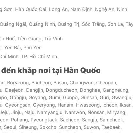
g Sơn, Hàn Quốc Cai, Long An, Nam Định, Nghệ An, Ninh
uảng Ngãi, Quảng Ninh, Quảng Trị, Sóc Trăng, Sơn La, Tâ
n Huế, Tiền Giang, Trà Vinh
, Yên Bái, Phú Yên
hí Minh, TP. Hồ Chí Minh.
đến khắp nơi tại Hàn Quốc
an, Boryeong, Bucheon, Busan, Changwon, Cheonan,
u, Daejeon, Dangjin, Dongducheon, Donghae, Gangneung,
po, Gongju, Goyang, Gumi, Gunpo, Gunsan, Guri, Gwangju,
 Gyeongsan, Gyeryong, Hanam, Hwaseong, Icheon, Iksan,
Jeju, Jinju, Naju, Namyangju, Namwon, Nonsan, Miryang,
eon, Pohang, Pyeongtaek, Sacheon, Sangju, Samcheok,
, Seoul, Siheung, Sokcho, Suncheon, Suwon, Taebaek,