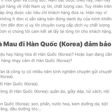
ít thời gian và công sức. Nắm bắt được điều này, hiện nay
gửi hàng về Việt Nam uy tín, chất lượng cao. Tuy nhiên trên
áp ứng được các tiêu chí khách hàng đưa ra. Hiện nay vì
n không ít đơn vị sẵn sàng bán đứng danh dự của mình khiến
tìm đến đơn vị uy tín chuyên cung cấp dịch vụ chất lượng
n vị chúng tôi cam kết sẽ lấy lại lòng tin cho khách hàng.
 Mau đi Hàn Quốc (Korea) đảm bảo
liệu hay hàng hóa đi Hàn Quốc (Korea)? Hoặc bạn đang cần
, hàng nhạy cảm đi Hàn Quốc (Korea)?
an là công ty có nhiều năm kinh nghiệm chuyên gửi chuyể
Korea).
 đi Hàn Quốc (Korea).
ng đi Hàn Quốc (Korea): quần áo, giầy dép, túi xách, nội
 Quốc (Korea): son, phấn, nước hoa, kem dưỡng da, bột
 răng, dầu dưỡng tóc…