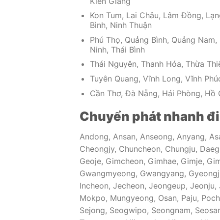
Kiên Giang
Kon Tum, Lai Châu, Lâm Đồng, Lạn
Bình, Ninh Thuận
Phú Thọ, Quảng Bình, Quảng Nam, Q
Ninh, Thái Bình
Thái Nguyên, Thanh Hóa, Thừa Thiê
Tuyên Quang, Vĩnh Long, Vĩnh Phúc
Cần Thơ, Đà Nẵng, Hải Phòng, Hồ C
Chuyển phát nhanh đi 
Andong, Ansan, Anseong, Anyang, As
Cheongjy, Chuncheon, Chungju, Daeg
Geoje, Gimcheon, Gimhae, Gimje, Gim
Gwangmyeong, Gwangyang, Gyeongju,
Incheon, Jecheon, Jeongeup, Jeonju, 
Mokpo, Mungyeong, Osan, Paju, Poch
Sejong, Seogwipo, Seongnam, Seosan