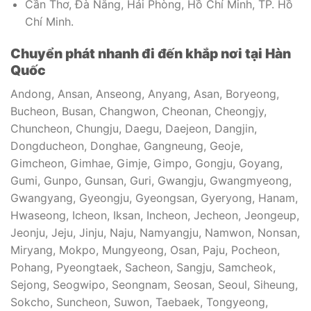
Cần Thơ, Đà Nẵng, Hải Phòng, Hồ Chí Minh, TP. Hồ
Chí Minh.
Chuyển phát nhanh đi đến khắp nơi tại Hàn
Quốc
Andong, Ansan, Anseong, Anyang, Asan, Boryeong,
Bucheon, Busan, Changwon, Cheonan, Cheongjy,
Chuncheon, Chungju, Daegu, Daejeon, Dangjin,
Dongducheon, Donghae, Gangneung, Geoje,
Gimcheon, Gimhae, Gimje, Gimpo, Gongju, Goyang,
Gumi, Gunpo, Gunsan, Guri, Gwangju, Gwangmyeong,
Gwangyang, Gyeongju, Gyeongsan, Gyeryong, Hanam,
Hwaseong, Icheon, Iksan, Incheon, Jecheon, Jeongeup,
Jeonju, Jeju, Jinju, Naju, Namyangju, Namwon, Nonsan,
Miryang, Mokpo, Mungyeong, Osan, Paju, Pocheon,
Pohang, Pyeongtaek, Sacheon, Sangju, Samcheok,
Sejong, Seogwipo, Seongnam, Seosan, Seoul, Siheung,
Sokcho, Suncheon, Suwon, Taebaek, Tongyeong,