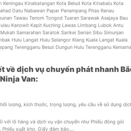
ran Keningau Kinabatangan Kota Belud Kota Kinabalu Kota
Lahad Datu Nabawan Papar Penampang Pitas Ranau
bunan Tawau Tenom Tongod Tuaran Sarawak Asajaya Bau
 Julau Kanowit Kapit Kuching Lawas Limbang Lubok Antu
Mukah Samarahan Saratok Sarikei Serian Sibu Simunjan
bak Hulu Langat Hulu Selangor Klang Kuala Langat Kuala
Sepang Terengganu Besut Dungun Hulu Terengganu Kemam
iết về dịch vụ chuyển phát nhanh Bắ
Ninja Van:
khối lượng, kích thước, trọng lượng, yêu cầu về sử dụng dịc
ối với lô hàng và dịch vụ vận chuyển như Phiếu đóng gói
i, Phiếu xuất kho, Giấy đảm bảo,…