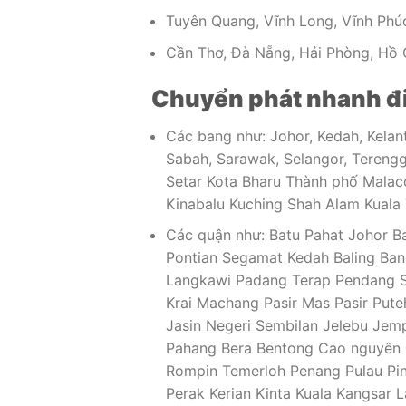
Tuyên Quang, Vĩnh Long, Vĩnh Phúc
Cần Thơ, Đà Nẵng, Hải Phòng, Hồ C
Chuyển phát nhanh đi 
Các bang như: Johor, Kedah, Kelant
Sabah, Sarawak, Selangor, Tereng
Setar Kota Bharu Thành phố Mala
Kinabalu Kuching Shah Alam Kuala
Các quận như: Batu Pahat Johor Ba
Pontian Segamat Kedah Baling Ban
Langkawi Padang Terap Pendang S
Krai Machang Pasir Mas Pasir Put
Jasin Negeri Sembilan Jelebu Jem
Pahang Bera Bentong Cao nguyên 
Rompin Temerloh Penang Pulau Pin
Perak Kerian Kinta Kuala Kangsar