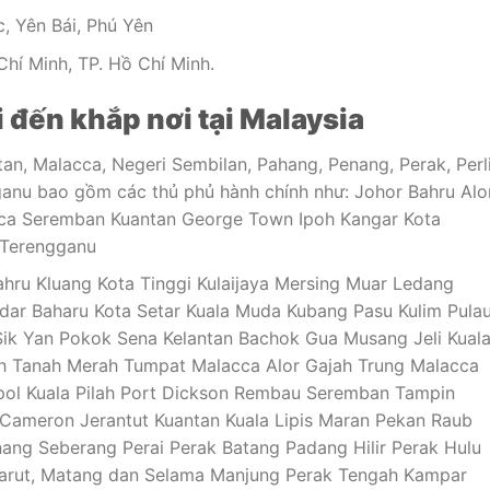
, Yên Bái, Phú Yên
hí Minh, TP. Hồ Chí Minh.
đến khắp nơi tại Malaysia
an, Malacca, Negeri Sembilan, Pahang, Penang, Perak, Perli
ganu bao gồm các thủ phủ hành chính như: Johor Bahru Alo
cca Seremban Kuantan George Town Ipoh Kangar Kota
 Terengganu
hru Kluang Kota Tinggi Kulaijaya Mersing Muar Ledang
dar Baharu Kota Setar Kuala Muda Kubang Pasu Kulim Pula
ik Yan Pokok Sena Kelantan Bachok Gua Musang Jeli Kual
eh Tanah Merah Tumpat Malacca Alor Gajah Trung Malacca
pol Kuala Pilah Port Dickson Rembau Seremban Tampin
Cameron Jerantut Kuantan Kuala Lipis Maran Pekan Raub
ang Seberang Perai Perak Batang Padang Hilir Perak Hulu
 Larut, Matang dan Selama Manjung Perak Tengah Kampar