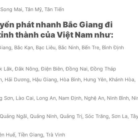
 Song Mai, Tân Mỹ, Tân Tiến
yển phát nhanh Bắc Giang đi
 tỉnh thành của Việt Nam như:
iang, Bắc Kạn, Bạc Liêu, Bắc Ninh, Bến Tre, Bình Định
k Lắk, Đắk Nông, Điện Biên, Đồng Nai, Đồng Tháp
h, Hải Dương, Hậu Giang, Hòa Bình, Hưng Yên, Khánh Hòa,
 Sơn, Lào Cai, Long An, Nam Định, Nghệ An, Ninh Bình, Ni
uảng Ngãi, Quảng Ninh, Quảng Trị, Sóc Trăng, Sơn La, Tâ
n Huế, Tiền Giang, Trà Vinh