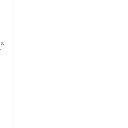
s,
r
u
a