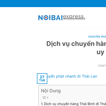
Skip
to
content
CHUYỂN PH
Dịch vụ chuyển hàn
uy 
POS
27
Th8
Nội Dung
Dịch vụ chuyển hàng Thái Bình đi Thá