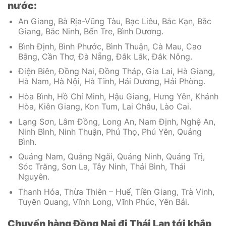
nước:
An Giang, Bà Rịa-Vũng Tàu, Bạc Liêu, Bắc Kạn, Bắc
Giang, Bắc Ninh, Bến Tre, Bình Dương.
Bình Định, Bình Phước, Bình Thuận, Cà Mau, Cao
Bằng, Cần Thơ, Đà Nẵng, Đắk Lắk, Đắk Nông.
Điện Biên, Đồng Nai, Đồng Tháp, Gia Lai, Hà Giang,
Hà Nam, Hà Nội, Hà Tĩnh, Hải Dương, Hải Phòng.
Hòa Bình, Hồ Chí Minh, Hậu Giang, Hưng Yên, Khánh
Hòa, Kiên Giang, Kon Tum, Lai Châu, Lào Cai.
Lạng Sơn, Lâm Đồng, Long An, Nam Định, Nghệ An,
Ninh Bình, Ninh Thuận, Phú Thọ, Phú Yên, Quảng
Bình.
Quảng Nam, Quảng Ngãi, Quảng Ninh, Quảng Trị,
Sóc Trăng, Sơn La, Tây Ninh, Thái Bình, Thái
Nguyên.
Thanh Hóa, Thừa Thiên – Huế, Tiền Giang, Trà Vinh,
Tuyên Quang, Vĩnh Long, Vĩnh Phúc, Yên Bái.
Chuyển hàng Đồng Nai đi Thái Lan tới khắp