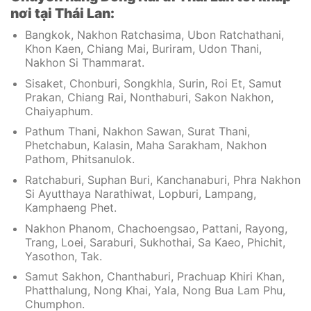
nơi tại Thái Lan:
Bangkok, Nakhon Ratchasima, Ubon Ratchathani,
Khon Kaen, Chiang Mai, Buriram, Udon Thani,
Nakhon Si Thammarat.
Sisaket, Chonburi, Songkhla, Surin, Roi Et, Samut
Prakan, Chiang Rai, Nonthaburi, Sakon Nakhon,
Chaiyaphum.
Pathum Thani, Nakhon Sawan, Surat Thani,
Phetchabun, Kalasin, Maha Sarakham, Nakhon
Pathom, Phitsanulok.
Ratchaburi, Suphan Buri, Kanchanaburi, Phra Nakhon
Si Ayutthaya Narathiwat, Lopburi, Lampang,
Kamphaeng Phet.
Nakhon Phanom, Chachoengsao, Pattani, Rayong,
Trang, Loei, Saraburi, Sukhothai, Sa Kaeo, Phichit,
Yasothon, Tak.
Samut Sakhon, Chanthaburi, Prachuap Khiri Khan,
Phatthalung, Nong Khai, Yala, Nong Bua Lam Phu,
Chumphon.