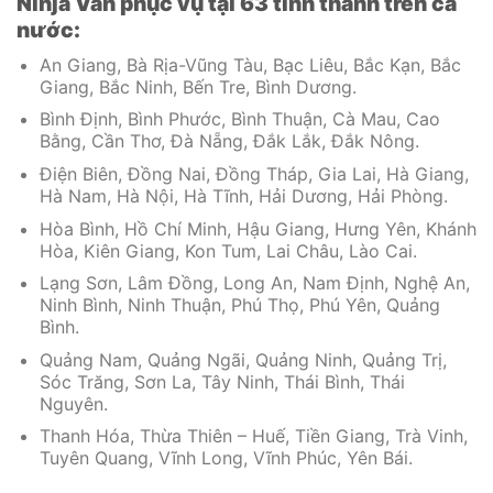
Ninja Van phục vụ tại 63 tỉnh thành trên cả
nước:
An Giang, Bà Rịa-Vũng Tàu, Bạc Liêu, Bắc Kạn, Bắc
Giang, Bắc Ninh, Bến Tre, Bình Dương.
Bình Định, Bình Phước, Bình Thuận, Cà Mau, Cao
Bằng, Cần Thơ, Đà Nẵng, Đắk Lắk, Đắk Nông.
Điện Biên, Đồng Nai, Đồng Tháp, Gia Lai, Hà Giang,
Hà Nam, Hà Nội, Hà Tĩnh, Hải Dương, Hải Phòng.
Hòa Bình, Hồ Chí Minh, Hậu Giang, Hưng Yên, Khánh
Hòa, Kiên Giang, Kon Tum, Lai Châu, Lào Cai.
Lạng Sơn, Lâm Đồng, Long An, Nam Định, Nghệ An,
Ninh Bình, Ninh Thuận, Phú Thọ, Phú Yên, Quảng
Bình.
Quảng Nam, Quảng Ngãi, Quảng Ninh, Quảng Trị,
Sóc Trăng, Sơn La, Tây Ninh, Thái Bình, Thái
Nguyên.
Thanh Hóa, Thừa Thiên – Huế, Tiền Giang, Trà Vinh,
Tuyên Quang, Vĩnh Long, Vĩnh Phúc, Yên Bái.