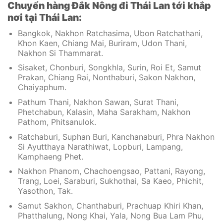
Chuyển hàng Đắk Nông đi Thái Lan tới khắp
nơi tại Thái Lan:
Bangkok, Nakhon Ratchasima, Ubon Ratchathani,
Khon Kaen, Chiang Mai, Buriram, Udon Thani,
Nakhon Si Thammarat.
Sisaket, Chonburi, Songkhla, Surin, Roi Et, Samut
Prakan, Chiang Rai, Nonthaburi, Sakon Nakhon,
Chaiyaphum.
Pathum Thani, Nakhon Sawan, Surat Thani,
Phetchabun, Kalasin, Maha Sarakham, Nakhon
Pathom, Phitsanulok.
Ratchaburi, Suphan Buri, Kanchanaburi, Phra Nakhon
Si Ayutthaya Narathiwat, Lopburi, Lampang,
Kamphaeng Phet.
Nakhon Phanom, Chachoengsao, Pattani, Rayong,
Trang, Loei, Saraburi, Sukhothai, Sa Kaeo, Phichit,
Yasothon, Tak.
Samut Sakhon, Chanthaburi, Prachuap Khiri Khan,
Phatthalung, Nong Khai, Yala, Nong Bua Lam Phu,