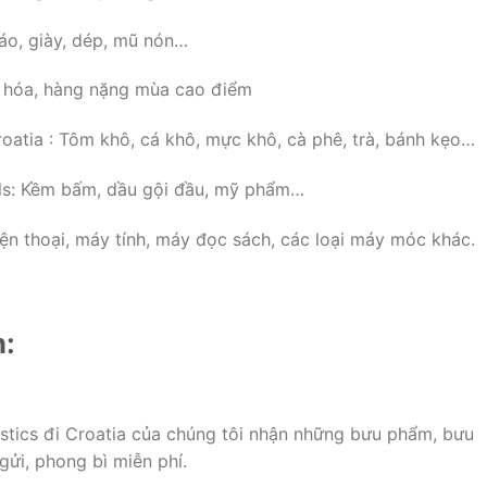
áo, giày, dép, mũ nón…
 hóa, hàng nặng mùa cao điểm
oatia : Tôm khô, cá khô, mực khô, cà phê, trà, bánh kẹo…
ils: Kềm bấm, dầu gội đầu, mỹ phẩm…
ện thoại, máy tính, máy đọc sách, các loại máy móc khác.
n:
stics đi Croatia của chúng tôi nhận những bưu phẩm, bưu
gửi, phong bì miễn phí.