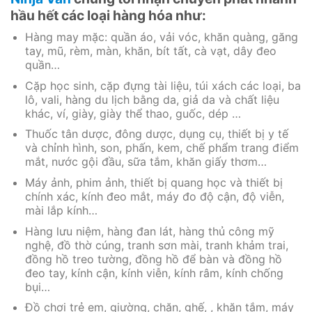
hầu hết các loại hàng hóa như:
Hàng may mặc: quần áo, vải vóc, khăn quàng, găng
tay, mũ, rèm, màn, khăn, bít tất, cà vạt, dây đeo
quần…
Cặp học sinh, cặp đựng tài liệu, túi xách các loại, ba
lô, vali, hàng du lịch bằng da, giả da và chất liệu
khác, ví, giày, giày thể thao, guốc, dép …
Thuốc tân dược, đông dược, dụng cụ, thiết bị y tế
và chỉnh hình, son, phấn, kem, chế phẩm trang điểm
mắt, nước gội đầu, sữa tắm, khăn giấy thơm…
Máy ảnh, phim ảnh, thiết bị quang học và thiết bị
chính xác, kính đeo mắt, máy đo độ cận, độ viễn,
mài lắp kính…
Hàng lưu niệm, hàng đan lát, hàng thủ công mỹ
nghệ, đồ thờ cúng, tranh sơn mài, tranh khảm trai,
đồng hồ treo tường, đồng hồ để bàn và đồng hồ
đeo tay, kính cận, kính viễn, kính râm, kính chống
bụi…
Đồ chơi trẻ em, giường, chăn, ghế, , khăn tắm, máy