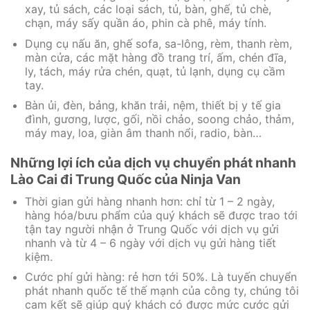
xay, tủ sách, các loại sách, tủ, bàn, ghế, tủ chè,
chạn, máy sấy quần áo, phin cà phê, máy tính.
Dụng cụ nấu ăn, ghế sofa, sa-lông, rèm, thanh rèm,
màn cửa, các mặt hàng đồ trang trí, ấm, chén đĩa,
ly, tách, máy rửa chén, quạt, tủ lạnh, dụng cụ cầm
tay.
Bàn ủi, đèn, bảng, khăn trải, nệm, thiết bị y tế gia
đình, gương, lược, gối, nồi chảo, soong chảo, thảm,
máy may, loa, giàn âm thanh nổi, radio, bàn…
Những lợi ích của dịch vụ chuyển phát nhanh
Lào Cai đi Trung Quốc của Ninja Van
Thời gian gửi hàng nhanh hơn: chỉ từ 1 – 2 ngày,
hàng hóa/bưu phẩm của quý khách sẽ được trao tới
tận tay người nhận ở Trung Quốc với dịch vụ gửi
nhanh và từ 4 – 6 ngày với dịch vụ gửi hàng tiết
kiệm.
Cước phí gửi hàng: rẻ hơn tới 50%. Là tuyến chuyển
phát nhanh quốc tế thế mạnh của công ty, chúng tôi
cam kết sẽ giúp quý khách có được mức cước gửi