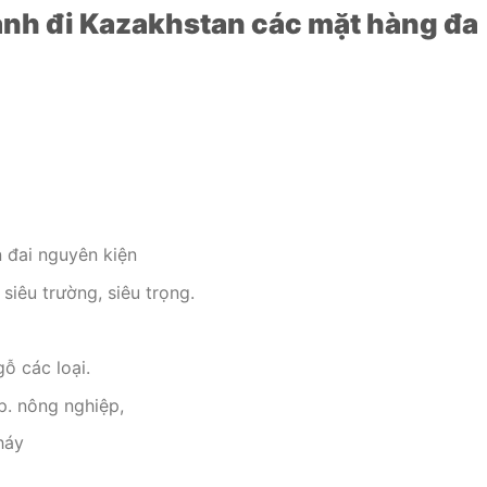
nh đi Kazakhstan các mặt hàng đa
 đai nguyên kiện
iêu trường, siêu trọng.
ỗ các loại.
p. nông nghiệp,
háy