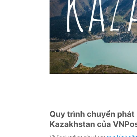
Quy trình chuyển phát
Kazakhstan của VNPos
VNPost.online xây dựng
quy trình vậ