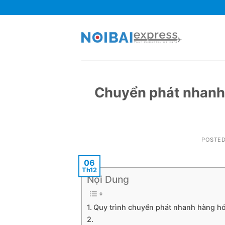
Skip
to
content
Chuyển phát nhanh 
POSTE
06
Th12
Nội Dung
Quy trình chuyển phát nhanh hàng hó