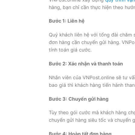
hàng, bạn chỉ cần thực hiện theo hướ
B
ướ
c 1: Liên h
ệ
Quý khách liên hệ với tổng đài chăm 
đơn hàng cần chuyển gửi hàng. VNPos
tính toán giá cước.
B
ướ
c 2: Xác nh
ậ
n và thanh toán
Nhân viên của VNPost.online sẽ tư v
bao giá thì khách hàng tiến hành than
B
ướ
c 3: Chuy
ể
n g
ử
i hàng
Tùy theo gói cước mà khách hàng chọn
chuyển gửi hàng siêu tốc và chuyển gử
B
ướ
c 4: Hoàn t
ấ
t đ
ơ
n hàng