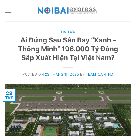
Skip
to
content
TIN TỨC
Ai Đứng Sau Sân Bay “Xanh –
Thông Minh” 196.000 Tỷ Đồng
Sắp Xuất Hiện Tại Việt Nam?
POSTED ON
23 THÁNG 11, 2025
BY
TEAM_CANTHO
23
Th11